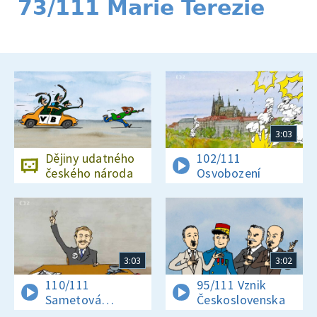
73/111 Marie Terezie
3:03
Dějiny udatného
102/111
českého národa
Osvobození
3:03
3:02
110/111
95/111 Vznik
Sametová
Československa
revoluce