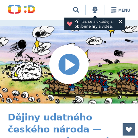
MENU
Přihlas se a ukládej si 
oblíbené hry a videa.
Dějiny udatného
českého národa —