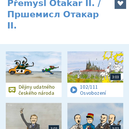
Přemysl Otakar II. /
Пршемисл Отакар
II.
3:03
Dějiny udatného
102/111
českého národa
Osvobození
3:03
3:02