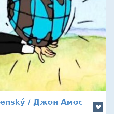
menský / Джон Амос