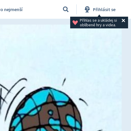
ro nejmenší
Přihlásit se
Přihlas se a ukládej si 
oblíbené hry a videa.