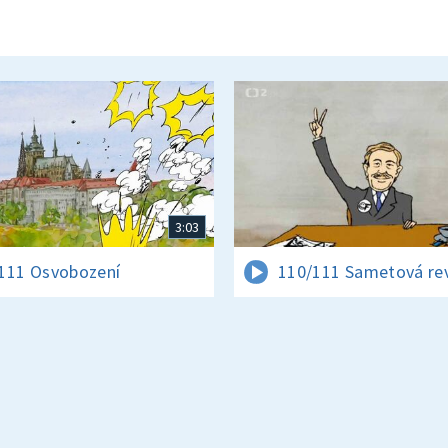
3:03
111 Osvobození
110/111 Sametová re