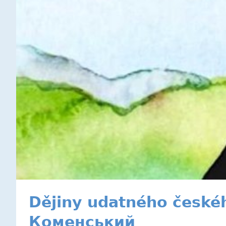
Dějiny udatného česk
Коменський