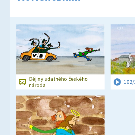
Dějiny udatného českého
102/
národa