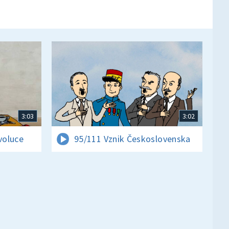
3:03
3:02
voluce
95/111 Vznik Československa