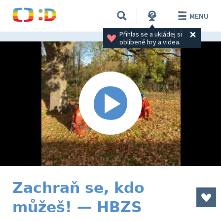
MENU
Přihlas se a ukládej si 
oblíbené hry a videa.
Zachraň se, kdo
můžeš! — HBZS