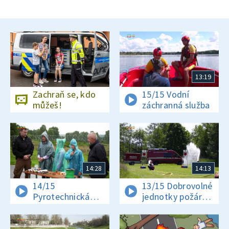
13:19
Zachraň se, kdo
15/15 Vodní
můžeš!
záchranná služba
14:28
14:13
14/15
13/15 Dobrovolné
Pyrotechnická
jednotky požární
služba
ochrany