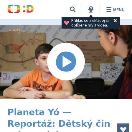
MENU
Přihlas se a ukládej si 
oblíbené hry a videa.
Planeta Yó —
Reportáž: Dětský čin