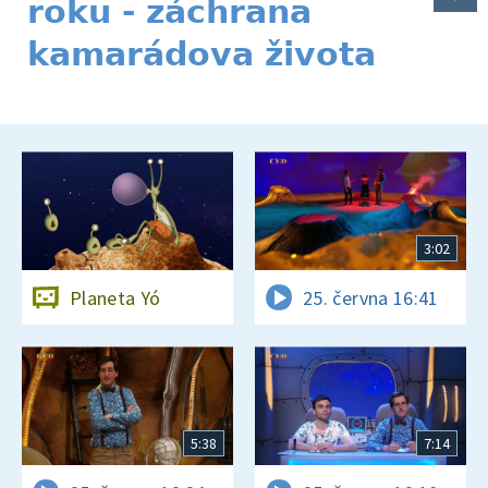
roku - záchrana
kamarádova života
3:02
Planeta Yó
25. června 16:41
5:38
7:14