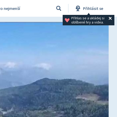
ro nejmenší
Přihlásit se
Přihlas se a ukládej si 
oblíbené hry a videa.