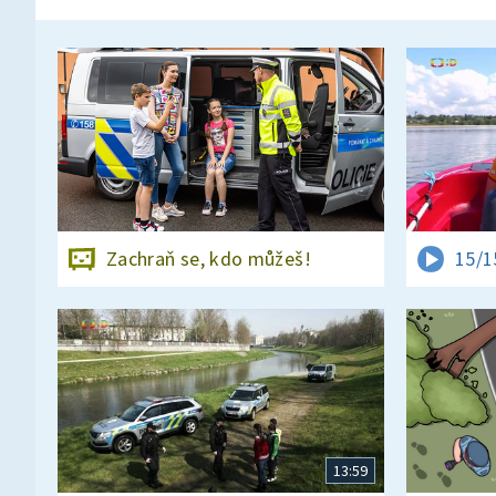
Zachraň se, kdo můžeš!
15/1
13:59