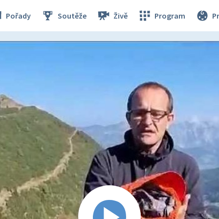
Pořady
Soutěže
Živě
Program
P