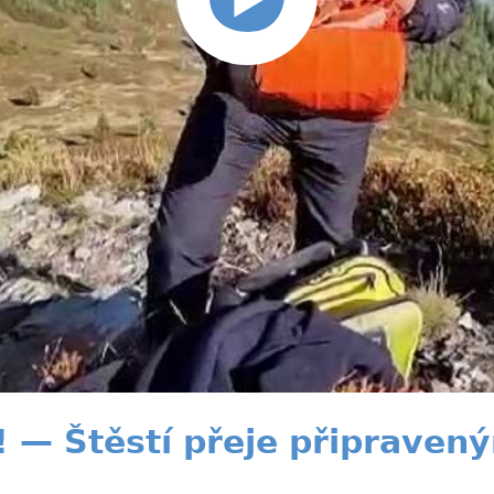
 — Štěstí přeje připraven