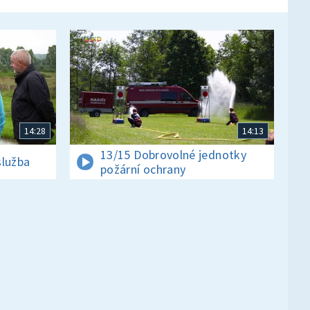
14:28
14:13
13/15 Dobrovolné jednotky
služba
požární ochrany