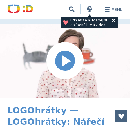
MENU
Přihlas se a ukládej si 
oblíbené hry a videa.
LOGOhrátky —
LOGOhrátky: Nářečí