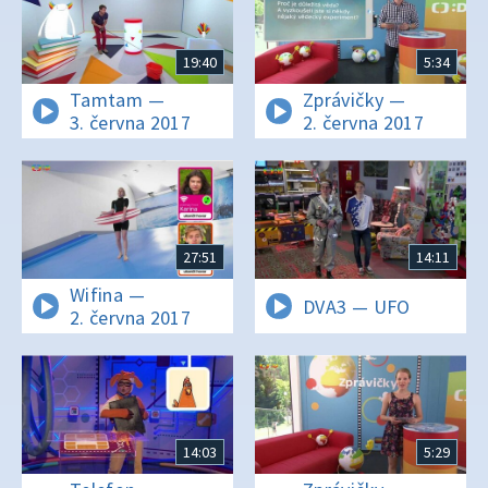
19:40
5:34
Tamtam —
Zprávičky —
3. června 2017
2. června 2017
27:51
14:11
Wifina —
DVA3 — UFO
2. června 2017
14:03
5:29