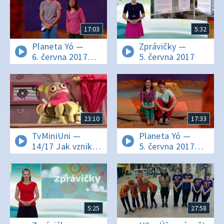
17:03
5:32
Planeta Yó —
Zprávičky —
6. června 2017
5. června 2017
16:01
23:10
17:33
TvMiniUni —
Planeta Yó —
14/17 Jak vznikli
5. června 2017
piráti? Proč má
16:03
slon dlouhý
chobot?
5:25
27:58