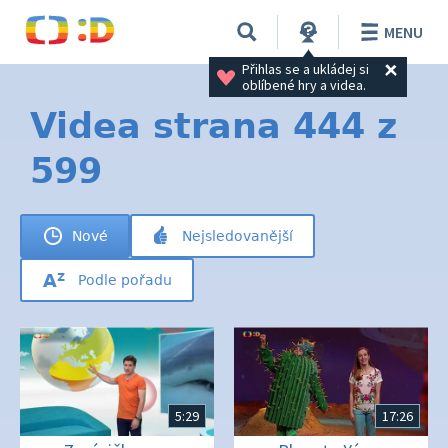
MENU
Přihlas se a ukládej si 
oblíbené hry a videa.
Videa strana 444 z
599
Nové
Nejsledovanější
Podle pořadu
5:29
17:26