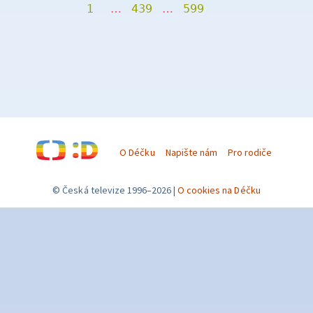
1
…
439
…
599
O Déčku
Napište nám
Pro rodiče
© Česká televize 1996–2026
O cookies na Déčku