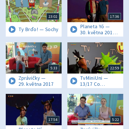
23:02
17:36
Planeta Yó —
Ty Brďo! — Sochy
30. května 2017
16:01
5:33
22:59
Zprávičky —
TvMiniUni —
29. května 2017
13/17 Co
znamená
hekování? Kdo
vynalezl první
deštník?
17:54
5:22