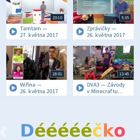
20:10
5:35
Tamtam —
Zprávičky —
27. května 2017
26. května 2017
28:01
13:45
Wifina —
DVA3 — Závody
26. května 2017
v Minecraftu
i jinde
D
é
é
é
é
é
č
k
o