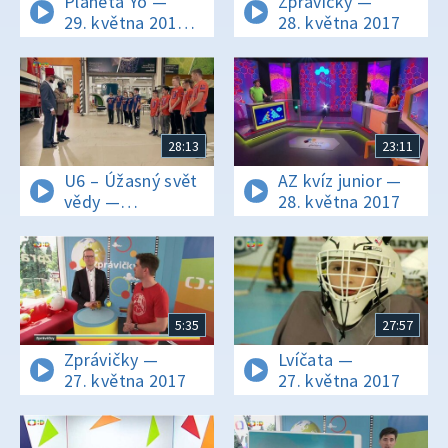
Planeta Yó —
Zprávičky —
29. května 2017
28. května 2017
16:01
28:13
23:11
U6 – Úžasný svět
AZ kvíz junior —
vědy —
28. května 2017
28. května 2017
5:35
27:57
Zprávičky —
Lvíčata —
27. května 2017
27. května 2017