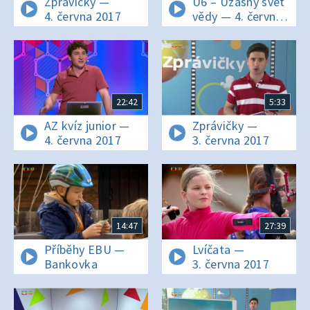
Zprávičky —
U6 – Úžasný svět
4. června 2017
vědy — 4. června
2017
22:42
5:33
AZ kvíz junior —
Zprávičky —
4. června 2017
3. června 2017
14:47
27:39
Příběhy EBU —
Lvíčata —
Bankovka
3. června 2017