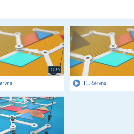
22:59
června
11. června