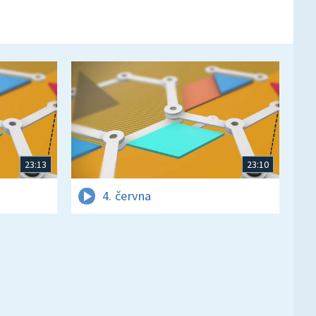
23:13
23:10
4. června