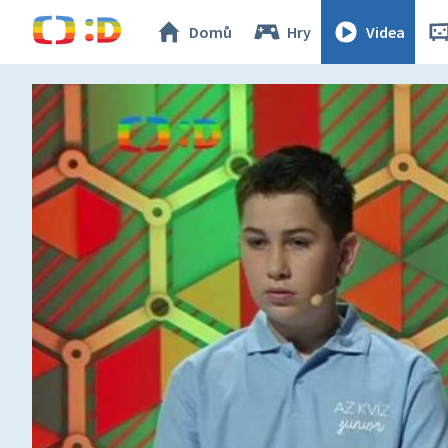
Domů
Hry
Videa