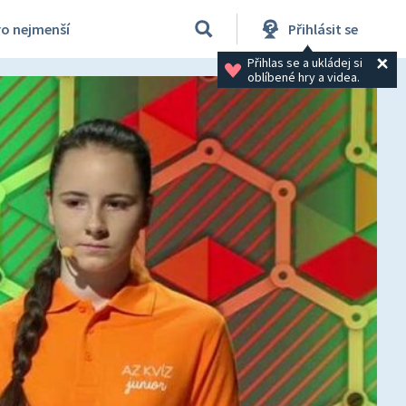
ro nejmenší
Přihlásit se
Přihlas se a ukládej si 
oblíbené hry a videa.