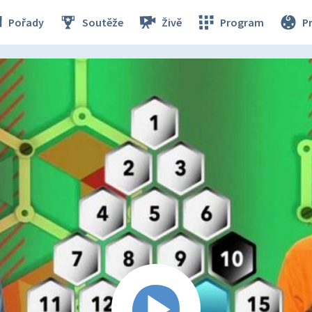
Pořady
Soutěže
Živě
Program
P