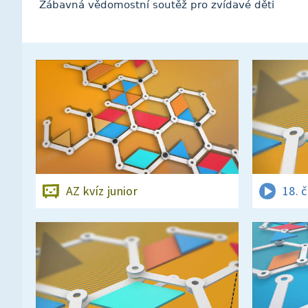
Zábavná vědomostní soutěž pro zvídavé děti
AZ kvíz junior
18. 