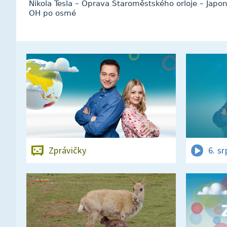
Nikola Tesla – Oprava Staroměstského orloje – Japon
OH po osmé
Zprávičky
6. s