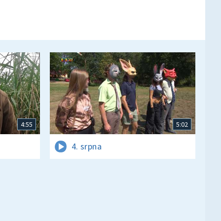
4:55
5:02
4. srpna