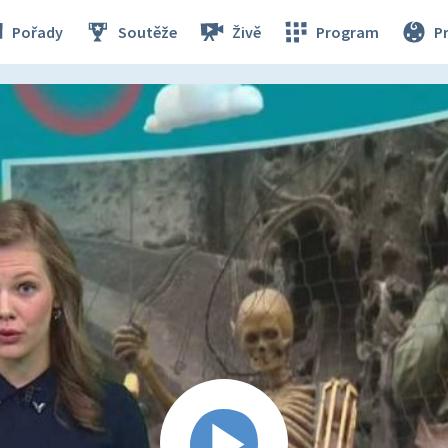
Pořady
Soutěže
Živě
Program
P