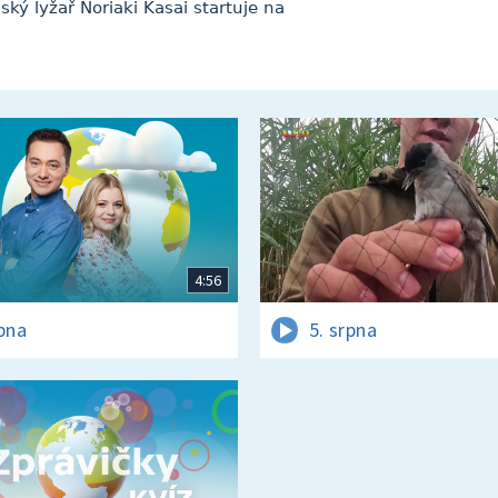
ský lyžař Noriaki Kasai startuje na
4:56
rpna
5. srpna