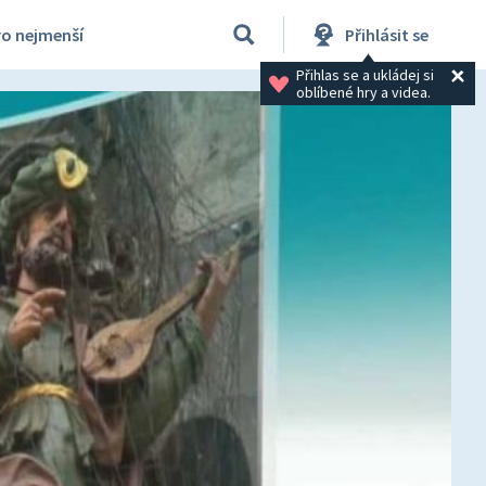
ro nejmenší
Přihlásit se
Přihlas se a ukládej si 
oblíbené hry a videa.