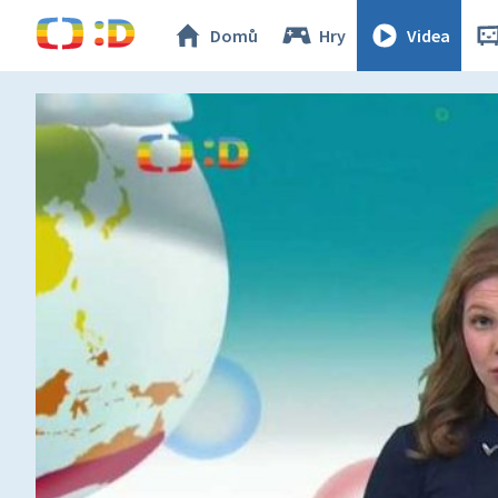
Domů
Hry
Videa