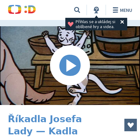
MENU
Přihlas se a ukládej si 
oblíbené hry a videa.
Říkadla Josefa
Lady — Kadla