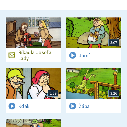
3:07
Říkadla Josefa
Jarní
Lady
2:59
3:26
Kdák
Žába