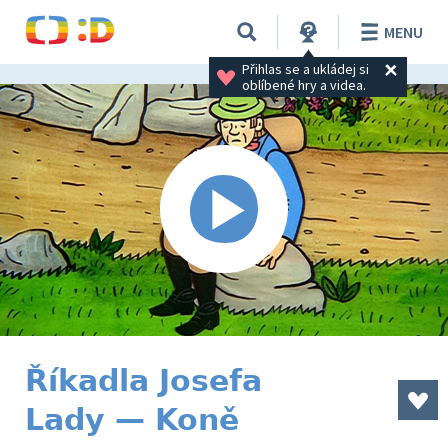
MENU
Přihlas se a ukládej si 
oblíbené hry a videa.
Říkadla Josefa
Lady — Koně