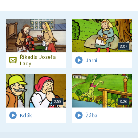
3:07
Říkadla Josefa
Jarní
Lady
2:59
3:26
Kdák
Žába