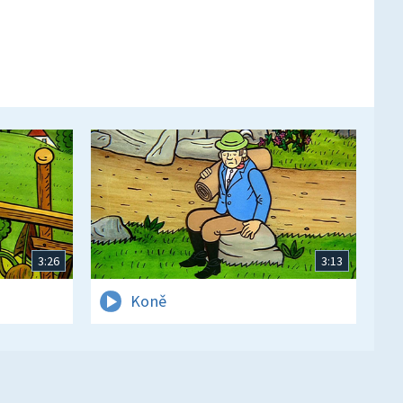
3:26
3:13
Koně