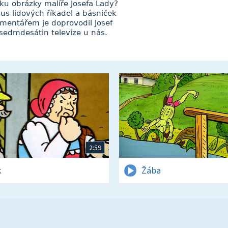
ku obrázky malíře Josefa Lady?
klus lidových říkadel a básniček
mentářem je doprovodil Josef
 sedmdesátin televize u nás.
2:59
k
Žába