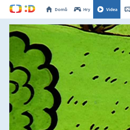
Domů
Hry
Videa