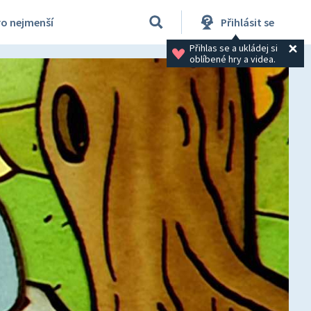
ro nejmenší
Přihlásit se
Přihlas se a ukládej si 
oblíbené hry a videa.