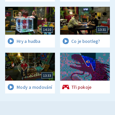
14:10
13:31
Hry a hudba
Co je bootleg?
13:33
Mody a modování
Tři pokoje