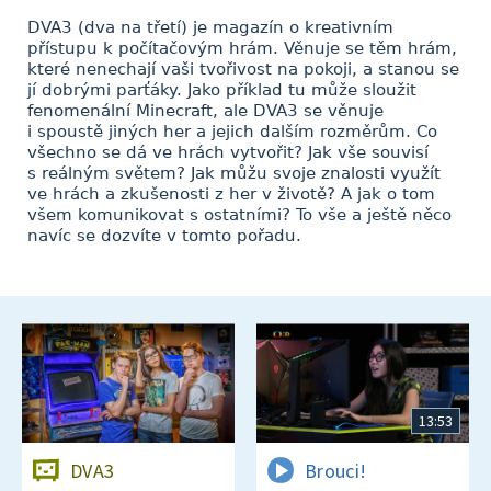
DVA3 (dva na třetí) je magazín o kreativním
přístupu k počítačovým hrám. Věnuje se těm hrám,
které nenechají vaši tvořivost na pokoji, a stanou se
jí dobrými parťáky. Jako příklad tu může sloužit
fenomenální Minecraft, ale DVA3 se věnuje
i spoustě jiných her a jejich dalším rozměrům. Co
všechno se dá ve hrách vytvořit? Jak vše souvisí
s reálným světem? Jak můžu svoje znalosti využít
ve hrách a zkušenosti z her v životě? A jak o tom
všem komunikovat s ostatními? To vše a ještě něco
navíc se dozvíte v tomto pořadu.
13:53
DVA3
Brouci!