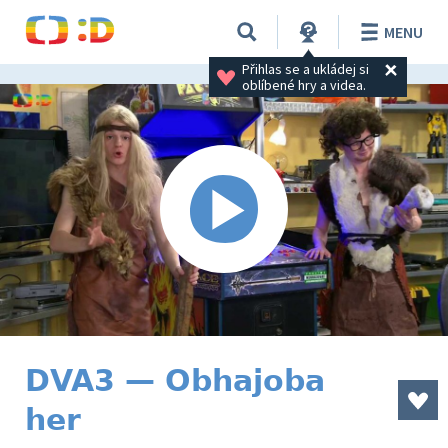
MENU
Přihlas se a ukládej si 
oblíbené hry a videa.
DVA3 — Obhajoba
her