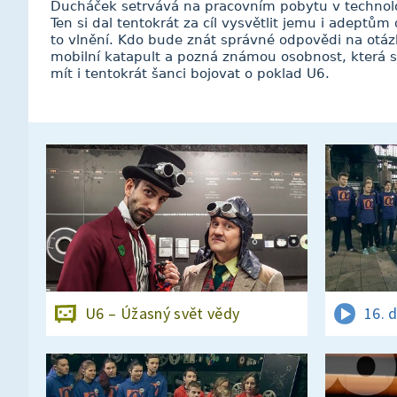
Ducháček setrvává na pracovním pobytu v techno
Ten si dal tentokrát za cíl vysvětlit jemu i adeptů
to vlnění. Kdo bude znát správné odpovědi na otázky 
mobilní katapult a pozná známou osobnost, která se
mít i tentokrát šanci bojovat o poklad U6.
U6 – Úžasný svět vědy
16. 