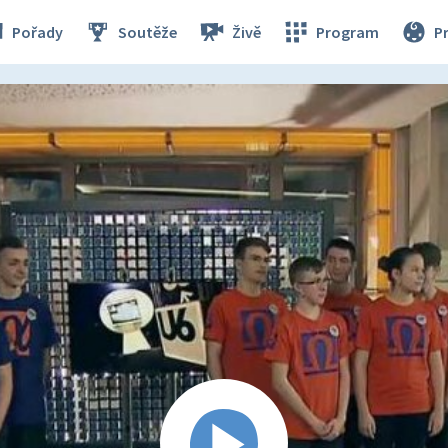
Pořady
Soutěže
Živě
Program
P