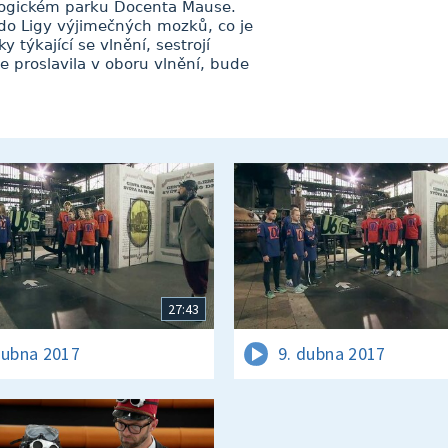
logickém parku Docenta Mause.
m do Ligy výjimečných mozků, co je
týkající se vlnění, sestrojí
 proslavila v oboru vlnění, bude
27:43
dubna 2017
9. dubna 2017