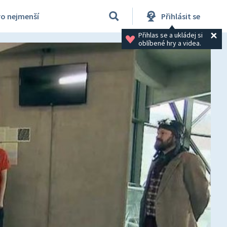
ro nejmenší
Přihlásit se
Přihlas se a ukládej si 
oblíbené hry a videa.