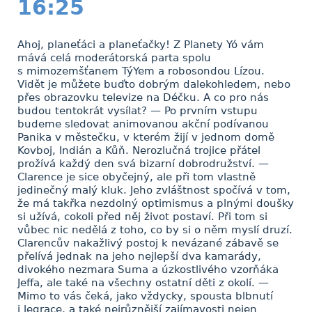
16:25
Ahoj, planeťáci a planeťačky! Z Planety Yó vám
mává celá moderátorská parta spolu
s mimozemšťanem TýYem a robosondou Lízou.
Vidět je můžete buďto dobrým dalekohledem, nebo
přes obrazovku televize na Déčku. A co pro nás
budou tentokrát vysílat? — Po prvním vstupu
budeme sledovat animovanou akční podívanou
Panika v městečku, v kterém žijí v jednom domě
Kovboj, Indián a Kůň. Nerozlučná trojice přátel
prožívá každý den svá bizarní dobrodružství. —
Clarence je sice obyčejný, ale při tom vlastně
jedinečný malý kluk. Jeho zvláštnost spočívá v tom,
že má takřka nezdolný optimismus a plnými doušky
si užívá, cokoli před něj život postaví. Při tom si
vůbec nic nedělá z toho, co by si o něm myslí druzí.
Clarencův nakažlivý postoj k nevázané zábavě se
přelívá jednak na jeho nejlepší dva kamarády,
divokého nezmara Suma a úzkostlivého vzorňáka
Jeffa, ale také na všechny ostatní děti z okolí. —
Mimo to vás čeká, jako vždycky, spousta blbnutí
i legrace, a také nejrůznější zajímavosti nejen