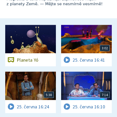
z planety Země. — Mějte se nesmírně vesmírně!
3:02
Planeta Yó
25. června 16:41
5:38
7:14
25. června 16:24
25. června 16:10