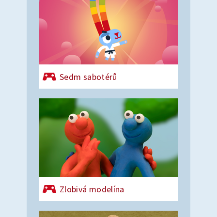
Sedm sabotérů
Zlobivá modelína