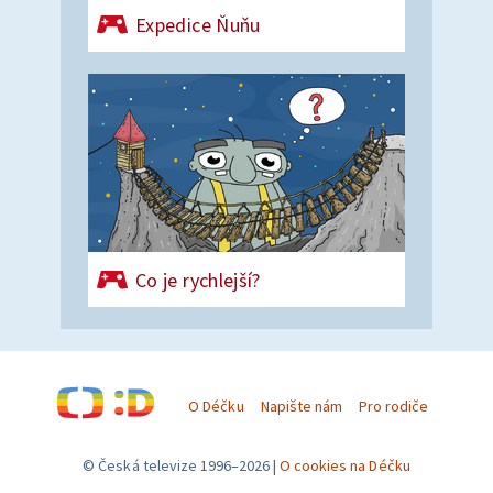
Expedice Ňuňu
Co je rychlejší?
O Déčku
Napište nám
Pro rodiče
© Česká televize 1996–2026
O cookies na Déčku