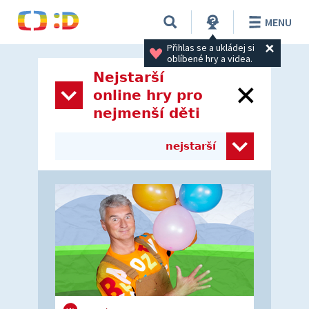
MENU
Přihlas se a ukládej si 
oblíbené hry a videa.
Nejstarší
online hry pro
nejmenší děti
nejstarší