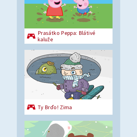
Prasátko Peppa: Blátivé
kaluže
Ty Brďo! Zima