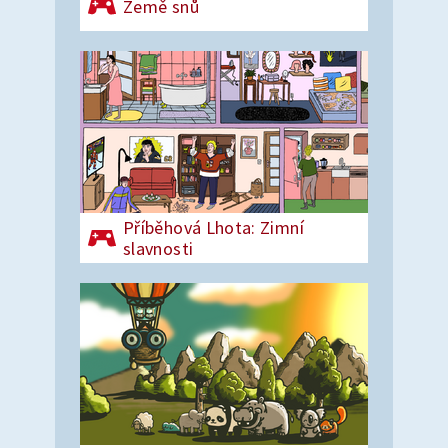
Země snů
Příběhová Lhota: Zimní
slavnosti