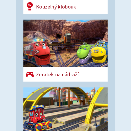
Kouzelný klobouk
Zmatek na nádraží