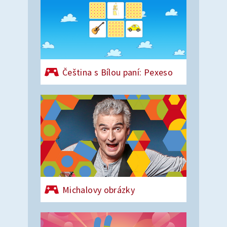
Čeština s Bílou paní: Pexeso
Michalovy obrázky