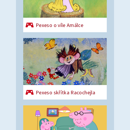
Pexeso o víle Amálce
Pexeso skřítka Racochejla