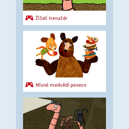
Žížalí trenažér
Mlsné medvědí pexeso