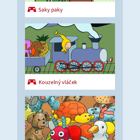
Saky paky
Kouzelný vláček