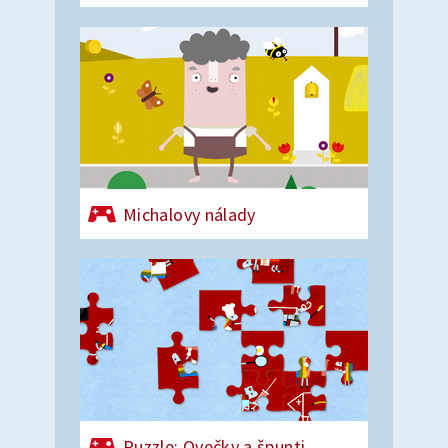
Michalovy nálady
Puzzle: Ovečky a špunti