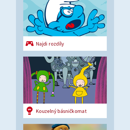
Najdi rozdíly
Kouzelný básničkomat