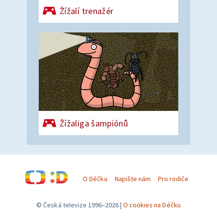
Žížalí trenažér
Žížaliga šampiónů
O Déčku
Napište nám
Pro rodiče
© Česká televize 1996–2026
O cookies na Déčku