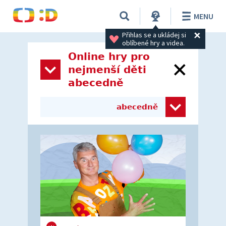
MENU
Přihlas se a ukládej si 
oblíbené hry a videa.
Online hry pro
nejmenší děti
abecedně
abecedně