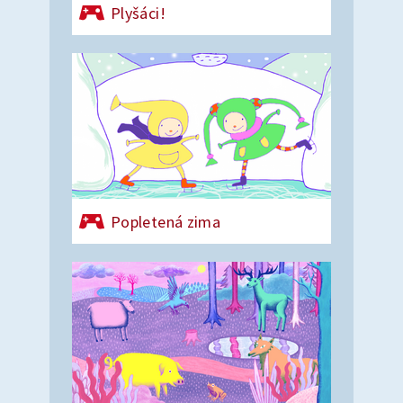
Plyšáci!
Popletená zima