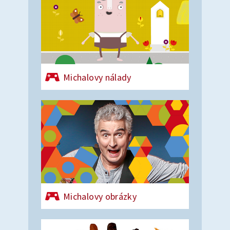
Michalovy nálady
Michalovy obrázky