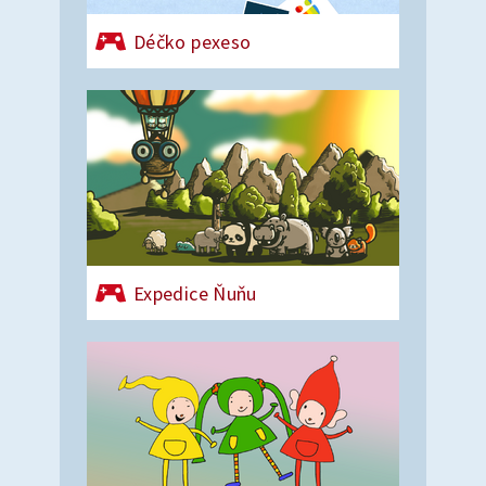
Déčko pexeso
Expedice Ňuňu