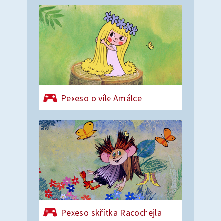
Pexeso o víle Amálce
Pexeso skřítka Racochejla