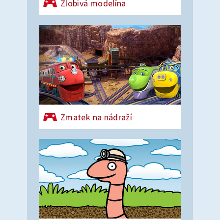
Zlobivá modelína
Zmatek na nádraží