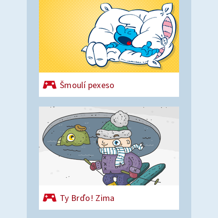
Šmoulí pexeso
Ty Brďo! Zima