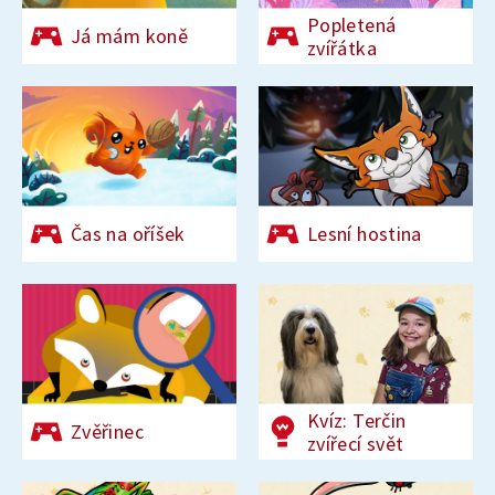
Popletená
Já mám koně
zvířátka
Čas na oříšek
Lesní hostina
Kvíz: Terčin
Zvěřinec
zvířecí svět