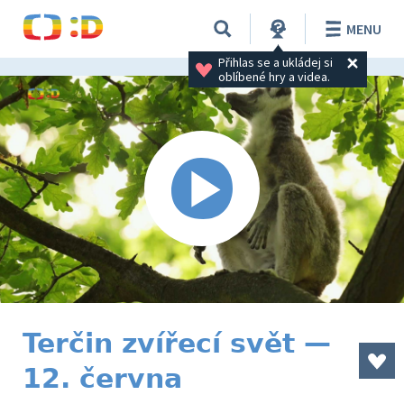
MENU
Přihlas se a ukládej si 
oblíbené hry a videa.
Terčin zvířecí svět —
12. června