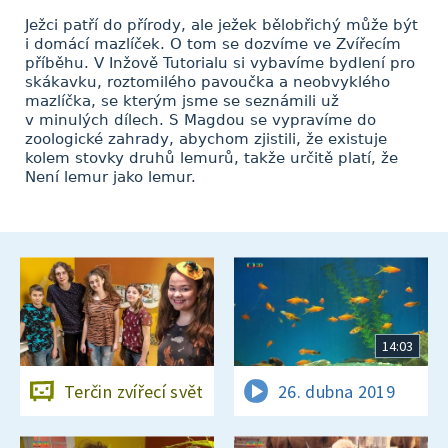
Ježci patří do přírody, ale ježek bělobřichý může být
i domácí mazlíček. O tom se dozvíme ve Zvířecím
příběhu. V Inžově Tutorialu si vybavíme bydlení pro
skákavku, roztomilého pavoučka a neobvyklého
mazlíčka, se kterým jsme se seznámili už
v minulých dílech. S Magdou se vypravíme do
zoologické zahrady, abychom zjistili, že existuje
kolem stovky druhů lemurů, takže určitě platí, že
Není lemur jako lemur.
14:03
Terčin zvířecí svět
26. dubna 2019