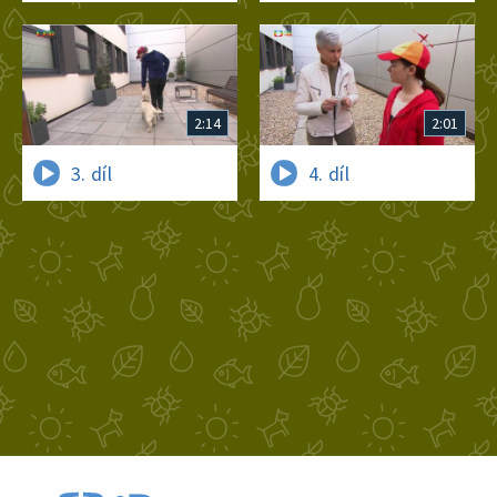
2:14
2:01
3. díl
4. díl