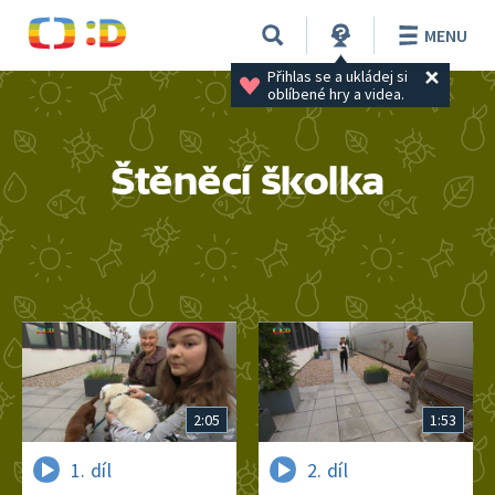
MENU
Přihlas se a ukládej si 
oblíbené hry a videa.
Štěněcí školka
2:05
1:53
1. díl
2. díl