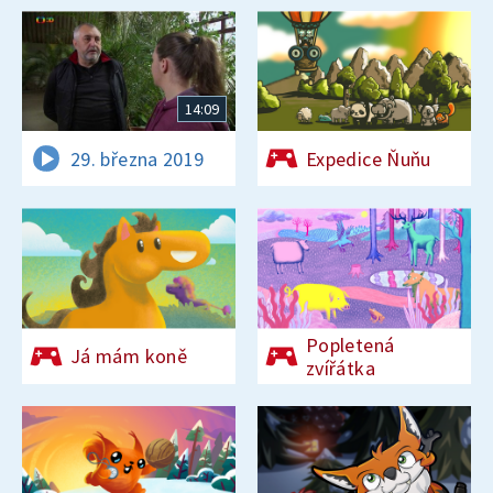
14:09
29. března 2019
Expedice Ňuňu
Popletená
Já mám koně
zvířátka