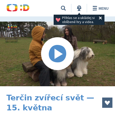
MENU
Přihlas se a ukládej si 
oblíbené hry a videa.
Terčin zvířecí svět —
15. května