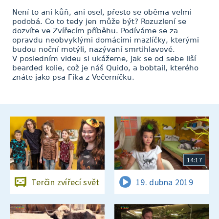
Není to ani kůň, ani osel, přesto se oběma velmi
podobá. Co to tedy jen může být? Rozuzlení se
dozvíte ve Zvířecím příběhu. Podíváme se za
opravdu neobvyklými domácími mazlíčky, kterými
budou noční motýli, nazývaní smrtihlavové.
V posledním videu si ukážeme, jak se od sebe liší
bearded kolie, což je náš Quido, a bobtail, kterého
znáte jako psa Fíka z Večerníčku.
14:17
Terčin zvířecí svět
19. dubna 2019