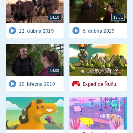
14:10
13:52
12. dubna 2019
5. dubna 2019
14:09
29. března 2019
Expedice Ňuňu