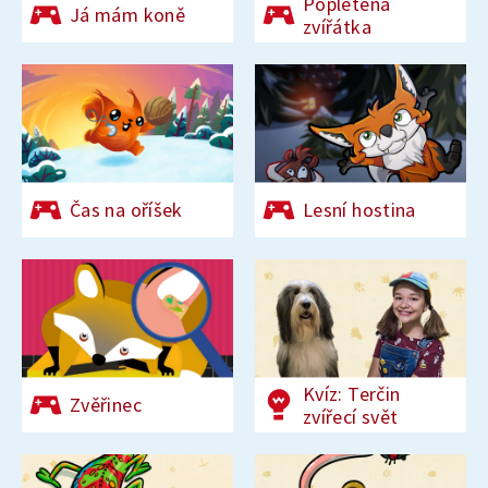
Popletená
Já mám koně
zvířátka
Čas na oříšek
Lesní hostina
Kvíz: Terčin
Zvěřinec
zvířecí svět