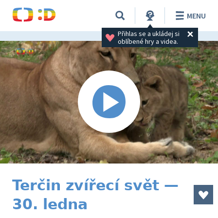
MENU
Přihlas se a ukládej si 
oblíbené hry a videa.
Terčin zvířecí svět —
30. ledna