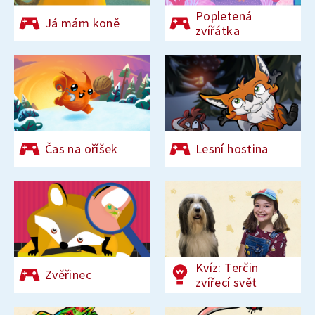
Popletená
Já mám koně
zvířátka
Čas na oříšek
Lesní hostina
Kvíz: Terčin
Zvěřinec
zvířecí svět