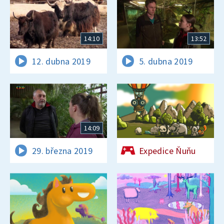
14:10
13:52
12. dubna 2019
5. dubna 2019
14:09
29. března 2019
Expedice Ňuňu