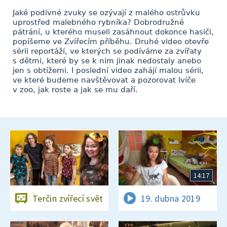
Jaké podivné zvuky se ozývají z malého ostrůvku
uprostřed malebného rybníka? Dobrodružné
pátrání, u kterého museli zasáhnout dokonce hasiči,
popíšeme ve Zvířecím příběhu. Druhé video otevře
sérii reportáží, ve kterých se podíváme za zvířaty
s dětmi, které by se k nim jinak nedostaly anebo
jen s obtížemi. I poslední video zahájí malou sérii,
ve které budeme navštěvovat a pozorovat lvíče
v zoo, jak roste a jak se mu daří.
14:17
Terčin zvířecí svět
19. dubna 2019