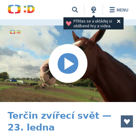
MENU
Přihlas se a ukládej si 
oblíbené hry a videa.
Terčin zvířecí svět —
23. ledna