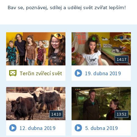
Bav se, poznávej, sdílej a udělej svět zvířat lepším!
14:17
Terčin zvířecí svět
19. dubna 2019
14:10
13:52
12. dubna 2019
5. dubna 2019