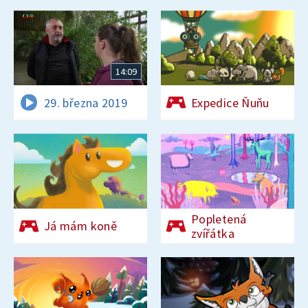
14:09
29. března 2019
Expedice Ňuňu
Popletená
Já mám koně
zvířátka