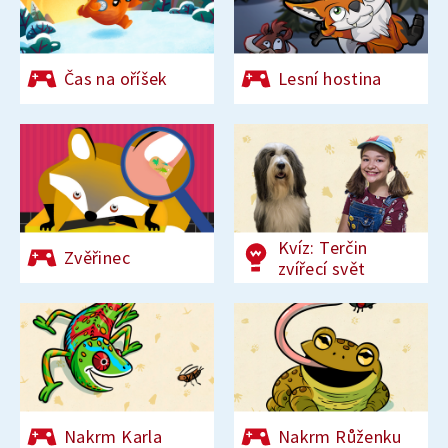
Čas na oříšek
Lesní hostina
Kvíz: Terčin
Zvěřinec
zvířecí svět
Nakrm Karla
Nakrm Růženku