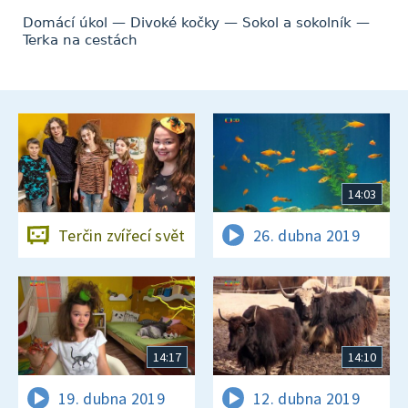
Domácí úkol — Divoké kočky — Sokol a sokolník —
Terka na cestách
14:03
Terčin zvířecí svět
26. dubna 2019
14:17
14:10
19. dubna 2019
12. dubna 2019