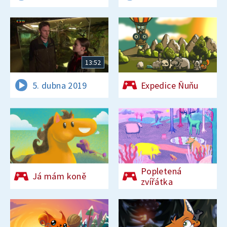
13:52
5. dubna 2019
Expedice Ňuňu
Popletená
Já mám koně
zvířátka