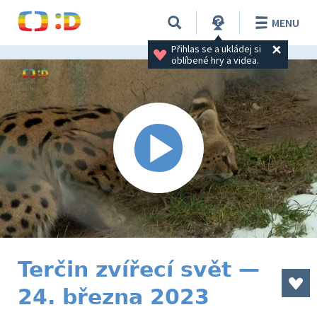
MENU
Přihlas se a ukládej si 
oblíbené hry a videa.
Terčin zvířecí svět —
24. března 2023