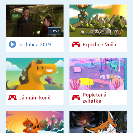
13:52
5. dubna 2019
Expedice Ňuňu
Popletená
Já mám koně
zvířátka