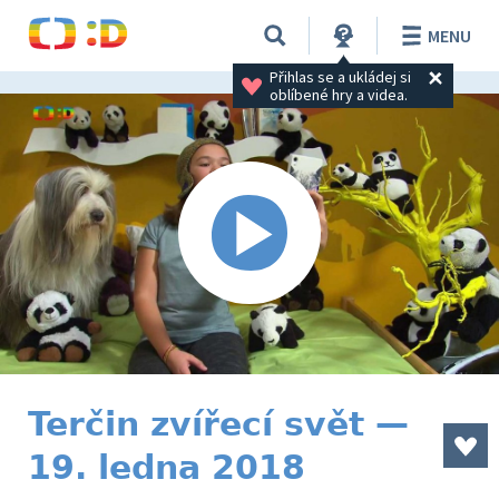
MENU
Přihlas se a ukládej si 
oblíbené hry a videa.
Terčin zvířecí svět —
19. ledna 2018