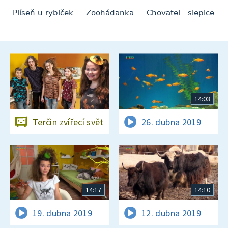
Plíseň u rybiček — Zoohádanka — Chovatel - slepice
14:03
Terčin zvířecí svět
26. dubna 2019
14:17
14:10
19. dubna 2019
12. dubna 2019