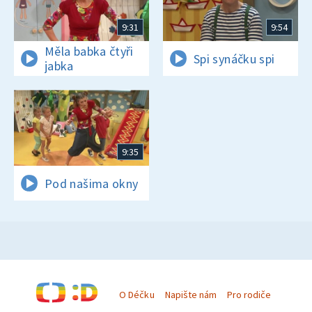
9:31
9:54
Měla babka čtyři
Spi synáčku spi
jabka
9:35
Pod našima okny
O Déčku
Napište nám
Pro rodiče