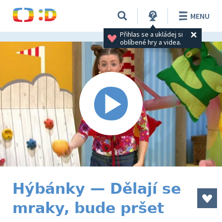
MENU
Přihlas se a ukládej si 
oblíbené hry a videa.
Hýbánky — Dělají se
mraky, bude pršet