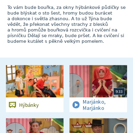
To vám bude bouřka, za okny hýbánkové půdičky se
bude blýskat o sto šest, hromy budou burácet
a dokonce i světla zhasnou. A to už Týna bude
vědět, že překonat všechny strachy z blesků
a hromů pomůže bouřková rozcvička i cvičení na
písničku Dělají se mraky, bude pršet. A ke cvičení si
budeme kutálet s pěkně velkým pomelem.
9:33
Marjánko,
Hýbánky
Marjánko