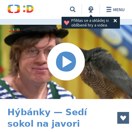
MENU
Přihlas se a ukládej si 
oblíbené hry a videa.
Hýbánky — Sedí
sokol na javori