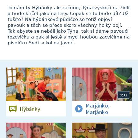
To nám ty Hýbánky ale začnou, Týna vyskočí na židli
a bude křičet jako na lesy. Copak se to bude dít? Už
tušíte? Na hýbánkové půdičce se totiž objeví
pavouk a těch se přece skoro všechny holky bojí.
Tak abyste se nebáli jako Týna, tak si dáme pavoučí
rozcvičku a pak si ještě s mycí houbou zacvičíme na
písničku Sedí sokol na javori.
9:33
Marjánko,
Hýbánky
Marjánko