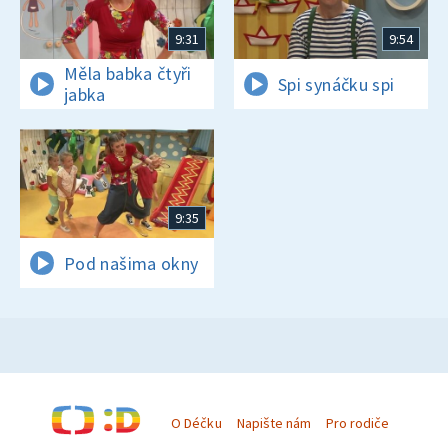
9:31
9:54
Měla babka čtyři
Spi synáčku spi
jabka
9:35
Pod našima okny
O Déčku
Napište nám
Pro rodiče