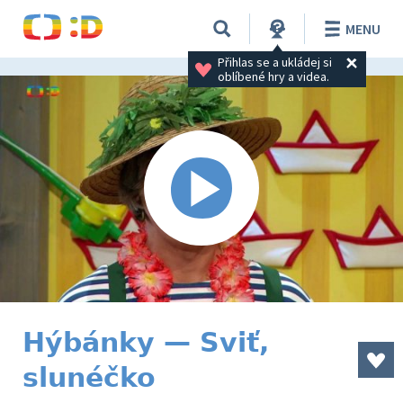
MENU
Přihlas se a ukládej si 
oblíbené hry a videa.
Hýbánky — Sviť,
slunéčko