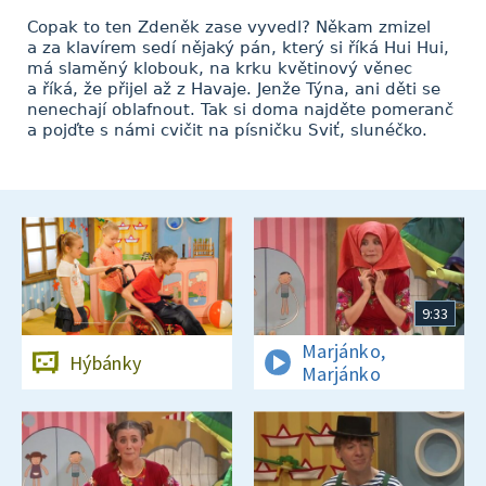
Copak to ten Zdeněk zase vyvedl? Někam zmizel
a za klavírem sedí nějaký pán, který si říká Hui Hui,
má slaměný klobouk, na krku květinový věnec
a říká, že přijel až z Havaje. Jenže Týna, ani děti se
nenechají oblafnout. Tak si doma najděte pomeranč
a pojďte s námi cvičit na písničku Sviť, slunéčko.
9:33
Marjánko,
Hýbánky
Marjánko