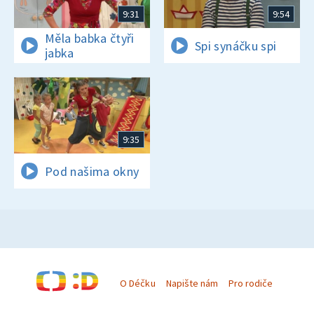
9:31
9:54
Měla babka čtyři
Spi synáčku spi
jabka
9:35
Pod našima okny
O Déčku
Napište nám
Pro rodiče