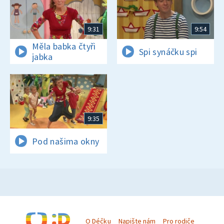
9:31
9:54
Měla babka čtyři
Spi synáčku spi
jabka
9:35
Pod našima okny
O Déčku
Napište nám
Pro rodiče