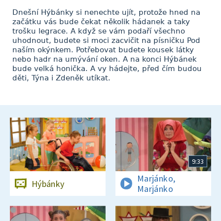
Dnešní Hýbánky si nenechte ujít, protože hned na
začátku vás bude čekat několik hádanek a taky
trošku legrace. A když se vám podaří všechno
uhodnout, budete si moci zacvičit na písničku Pod
naším okýnkem. Potřebovat budete kousek látky
nebo hadr na umývání oken. A na konci Hýbánek
bude velká honička. A vy hádejte, před čím budou
děti, Týna i Zdeněk utíkat.
9:33
Marjánko,
Hýbánky
Marjánko