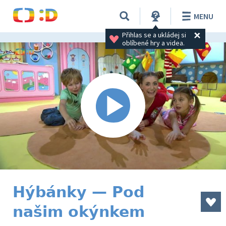
MENU
Přihlas se a ukládej si 
oblíbené hry a videa.
Hýbánky — Pod
našim okýnkem