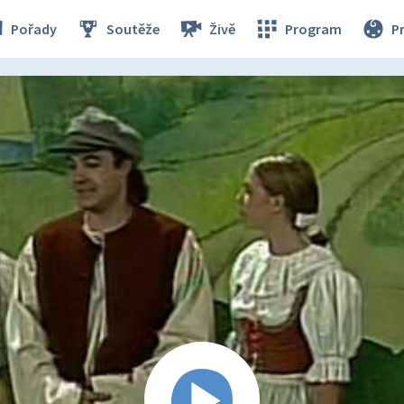
Pořady
Soutěže
Živě
Program
P