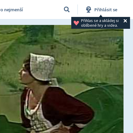
ro nejmenší
Přihlásit se
Přihlas se a ukládej si 
oblíbené hry a videa.