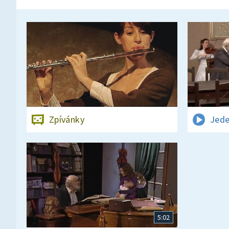
Zpívánky
Jede
5:02