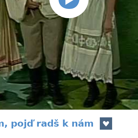
, pojď radš k nám