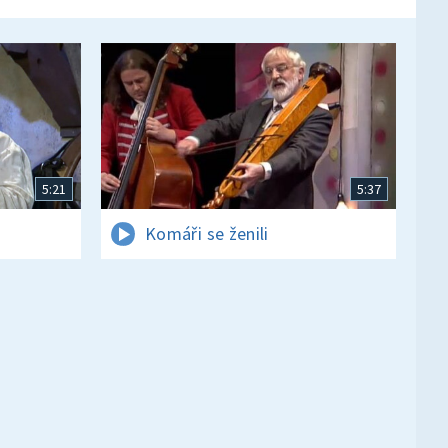
5:21
5:37
Komáři se ženili