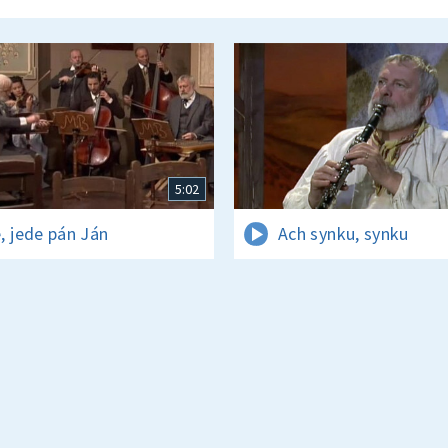
5:02
, jede pán Ján
Ach synku, synku