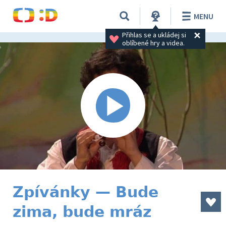
MENU
Přihlas se a ukládej si 
oblíbené hry a videa.
Zpívánky — Bude
zima, bude mráz