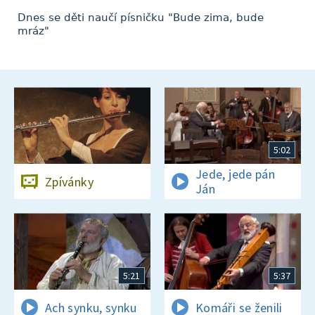
Dnes se děti naučí písničku "Bude zima, bude
mráz"
5:02
Jede, jede pán
Zpívánky
Ján
5:21
5:37
Ach synku, synku
Komáři se ženili