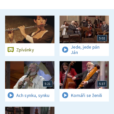
5:02
Jede, jede pán
Zpívánky
Ján
5:21
5:37
Ach synku, synku
Komáři se ženili