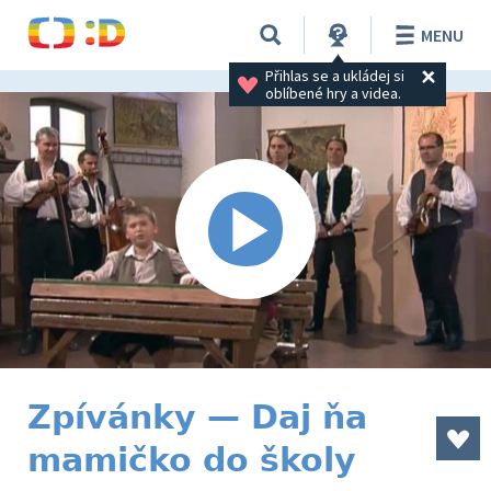
MENU
Přihlas se a ukládej si 
oblíbené hry a videa.
Zpívánky — Daj ňa
mamičko do školy