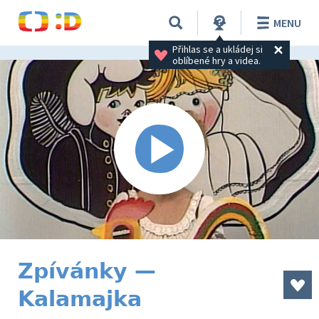
MENU
Přihlas se a ukládej si 
oblíbené hry a videa.
Zpívánky —
Kalamajka