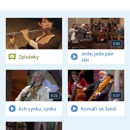
5:02
Jede, jede pán
Zpívánky
Ján
5:21
5:37
Ach synku, synku
Komáři se ženili