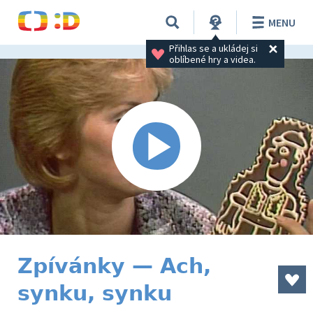
MENU
Přihlas se a ukládej si 
oblíbené hry a videa.
Zpívánky — Ach,
synku, synku