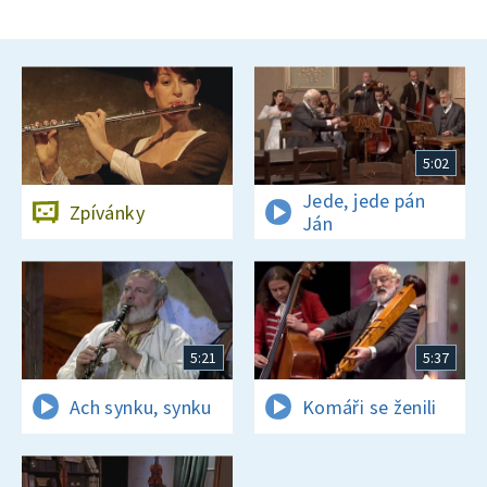
5:02
Jede, jede pán
Zpívánky
Ján
5:21
5:37
Ach synku, synku
Komáři se ženili