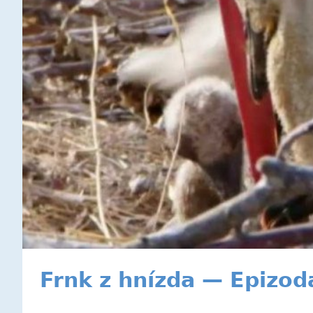
Frnk z hnízda — Epizod