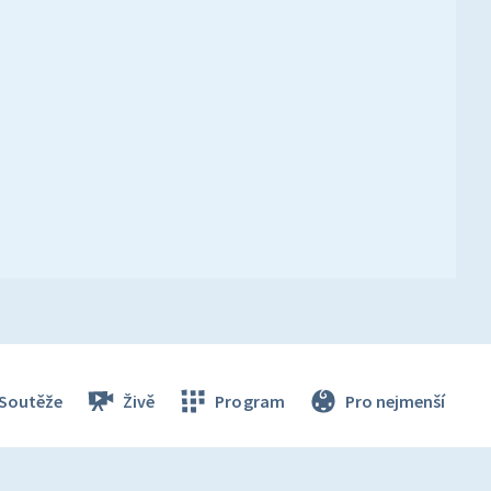
Soutěže
Živě
Program
Pro nejmenší