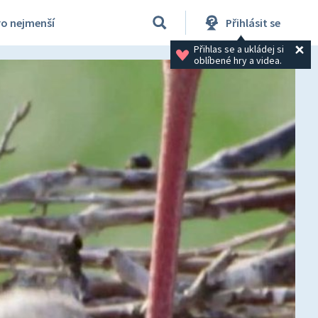
ro nejmenší
Přihlásit se
Přihlas se a ukládej si 
oblíbené hry a videa.