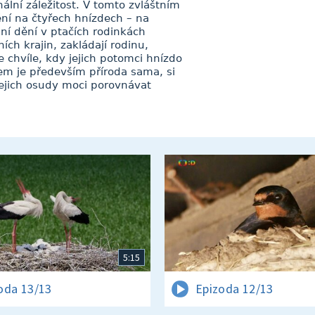
nální záležitost. V tomto zvláštním
ní na čtyřech hnízdech – na
ní dění v ptačích rodinkách
ích krajin, zakládají rodinu,
e chvíle, kdy jejich potomci hnízdo
cem je především příroda sama, si
ejich osudy moci porovnávat
5:15
oda 13/13
Epizoda 12/13