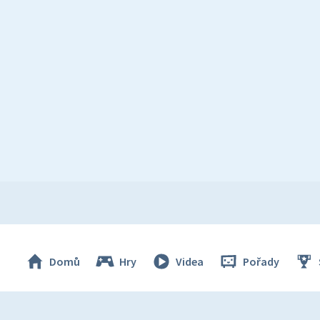
Domů
Hry
Videa
Pořady
© Česká televize 1996–2026
O cookies na Déčku