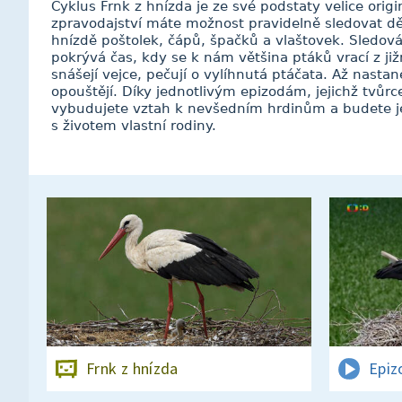
Cyklus Frnk z hnízda je ze své podstaty velice origi
zpravodajství máte možnost pravidelně sledovat dě
hnízdě poštolek, čápů, špačků a vlaštovek. Sledová
pokrývá čas, kdy se k nám většina ptáků vrací z jižn
snášejí vejce, pečují o vylíhnutá ptáčata. Až nastan
opouštějí. Díky jednotlivým epizodám, jejichž tvůr
vybudujete vztah k nevšedním hrdinům a budete j
s životem vlastní rodiny.
Frnk z hnízda
Epiz