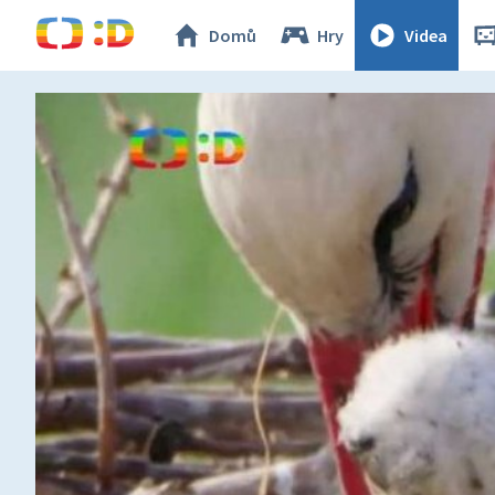
Domů
Hry
Videa