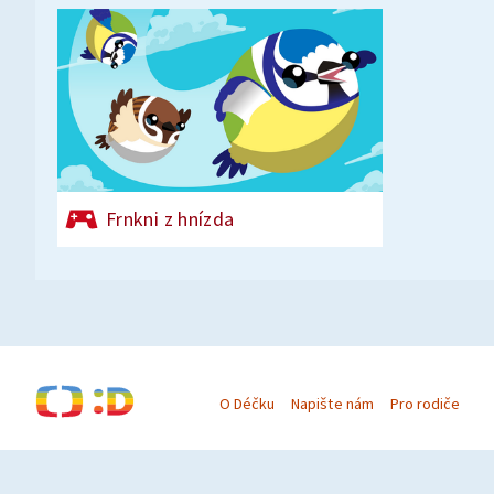
Frnkni z hnízda
O Déčku
Napište nám
Pro rodiče