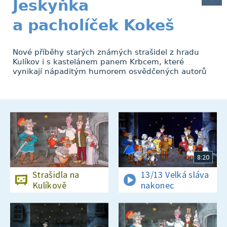
Jeskyňka
a pacholíček Kokeš
Nové příběhy starých známých strašidel z hradu
Kulíkov i s kastelánem panem Krbcem, které
vynikají nápaditým humorem osvědčených autorů
8:20
Strašidla na
13/13 Velká sláva
Kulíkově
nakonec