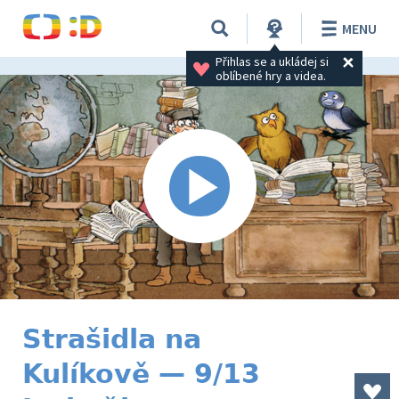
MENU
Přihlas se a ukládej si 
oblíbené hry a videa.
Strašidla na
Kulíkově — 9/13