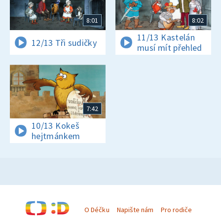
8:01
8:02
11/13 Kastelán
12/13 Tři sudičky
musí mít přehled
7:42
10/13 Kokeš
hejtmánkem
O Déčku
Napište nám
Pro rodiče