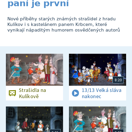
paní je první
Nové příběhy starých známých strašidel z hradu
Kulíkov i s kastelánem panem Krbcem, které
vynikají nápaditým humorem osvědčených autorů
8:20
Strašidla na
13/13 Velká sláva
Kulíkově
nakonec