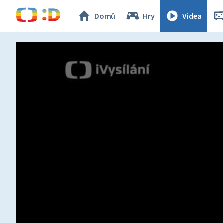
Domů
Hry
Videa