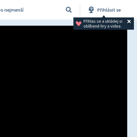
ro nejmenší
Přihlásit se
Přihlas se a ukládej si 
oblíbené hry a videa.