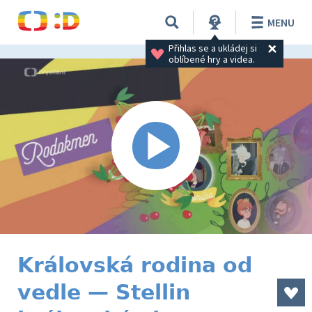
MENU
Přihlas se a ukládej si 
oblíbené hry a videa.
Královská rodina od
vedle — Stellin