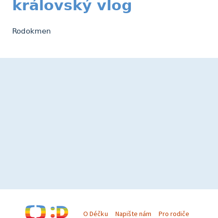
královský vlog
Rodokmen
O Déčku
Napište nám
Pro rodiče