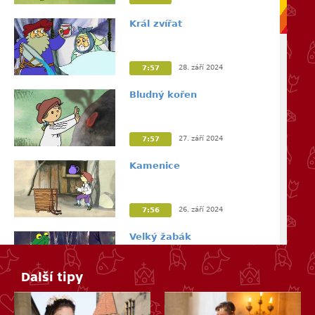
Král zvířat
28. září 2024
7:57
Bludný kořen
27. září 2024
7:57
Kamenice
26. září 2024
7:56
Velký žabák
Další tipy
25. září 2024
7:57
Pleskavec