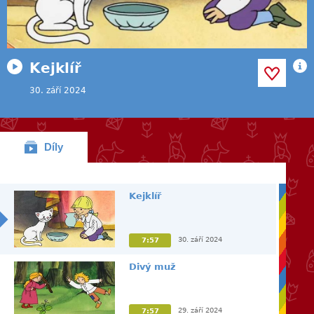
Kejklíř
30. září 2024
Díly
Kejklíř
30. září 2024
7:57
Divý muž
29. září 2024
7:57