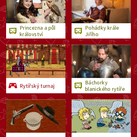
24. září 2024
7:57
Princezna a půl
Pohádky krále
Černý rytíř
království
Jiřího
23. září 2024
7:57
Ohnivý pes
22. září 2024
7:57
Báchorky
Rytířský turnaj
blanického rytíře
Stříbrný had
21. září 2024
7:57
Skleněný zámek