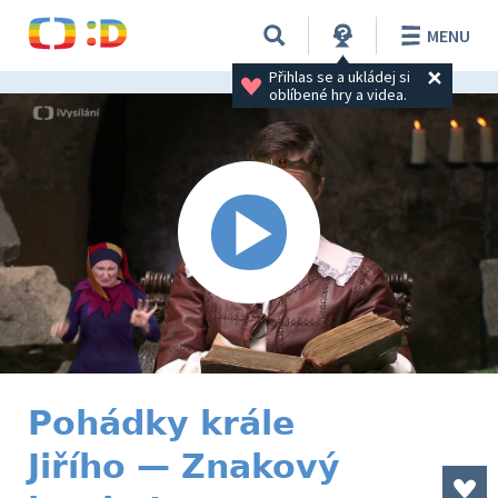
MENU
Přihlas se a ukládej si 
oblíbené hry a videa.
Pohádky krále
Jiřího — Znakový