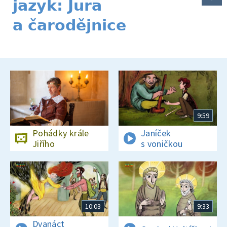
jazyk: Jura
a čarodějnice
9:59
Pohádky krále
Janíček
Jiřího
s voničkou
10:03
9:33
Dvanáct