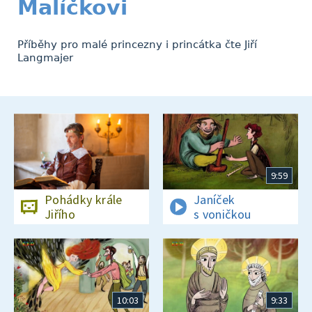
Malíčkovi
Příběhy pro malé princezny i princátka čte Jiří
Langmajer
9:59
Pohádky krále
Janíček
Jiřího
s voničkou
10:03
9:33