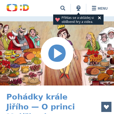
MENU
Přihlas se a ukládej si 
oblíbené hry a videa.
Pohádky krále
Jiřího — O princi