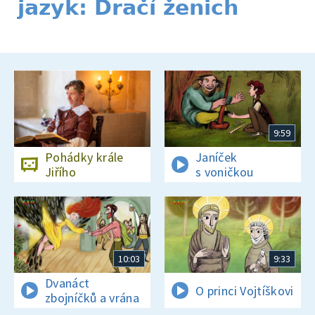
jazyk: Dračí ženich
9:59
Pohádky krále
Janíček
Jiřího
s voničkou
10:03
9:33
Dvanáct
O princi Vojtíškovi
zbojníčků a vrána