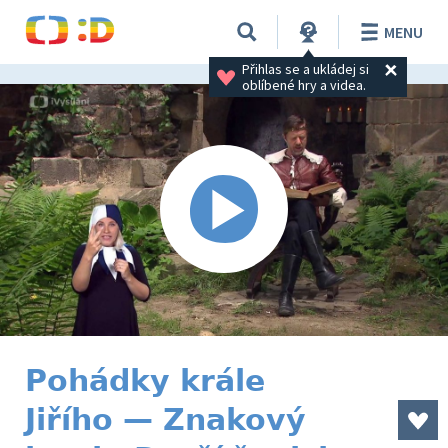
MENU
Přihlas se a ukládej si 
oblíbené hry a videa.
Pohádky krále
Jiřího — Znakový