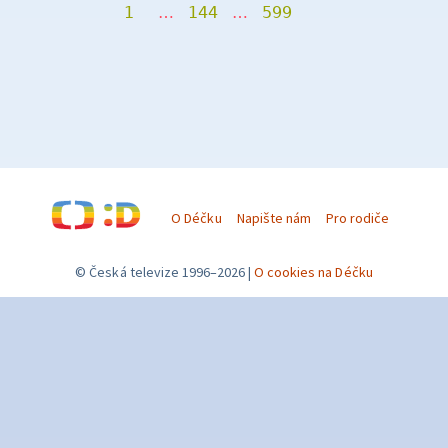
1
…
144
…
599
O Déčku
Napište nám
Pro rodiče
© Česká televize 1996–2026
O cookies na Déčku