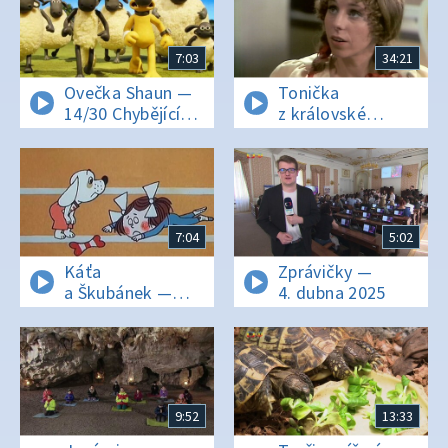
7:03
34:21
Ovečka Shaun —
Tonička
14/30 Chybějící
z královské
dílek
chalupy
7:04
5:02
Káťa
Zprávičky —
a Škubánek —
4. dubna 2025
Cvičení
9:52
13:33