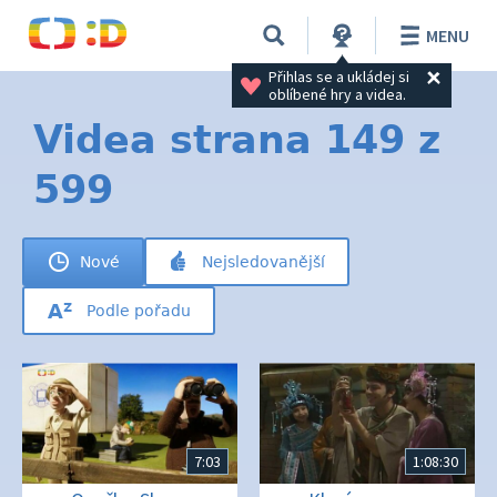
MENU
Přihlas se a ukládej si 
oblíbené hry a videa.
Videa strana 149 z
599
Nové
Nejsledovanější
Podle pořadu
7:03
1:08:30