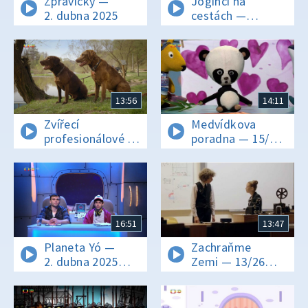
Zprávičky —
Jogínci na
2. dubna 2025
cestách —
Bojovník Orion
13:56
14:11
Zvířecí
Medvídkova
profesionálové —
poradna — 15/16
Psi, kteří
Jak se Panda
ochraňují ptáky
snažila
16:51
13:47
Planeta Yó —
Zachraňme
2. dubna 2025
Zemi — 13/26
16:00
Vyrušená rušička