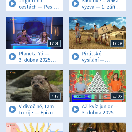
Jogínci na
Šikulové – Velká
cestách — Pes ve
výzva — 1. září
škole
2022
17:01
13:59
Planeta Yó —
Pirátské
3. dubna 2025
vysílání —
16:00
Reklama
4:17
23:06
V divočině, tam
AZ kvíz junior —
to žije — Epizoda
3. dubna 2025
25/40