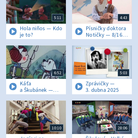
5:11
4:43
Hola niños — Kdo
Písničky doktora
je to?
Notičky — 8/16
Bejvávalo dobře
6:52
5:03
Káťa
Zprávičky —
a Škubánek —
3. dubna 2025
Ryby
10:10
28:06