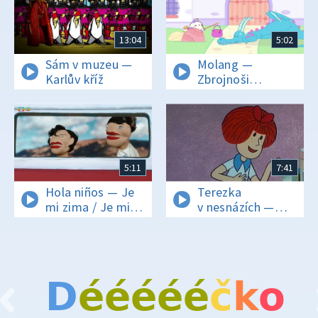
13:04
5:02
Sám v muzeu —
Molang —
Karlův kříž
Zbrojnoši
a dračáci
5:11
7:41
Hola niños — Je
Terezka
mi zima / Je mi
v nesnázích —
horko
9/13 Sen o česání
D
é
é
é
é
é
č
k
o