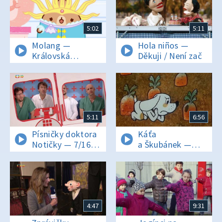
5:02
5:11
Molang —
Hola niños —
Královská
Děkuji / Není zač
prádelna
5:11
6:56
Písničky doktora
Káťa
Notičky — 7/16
a Škubánek —
Klára
Kos
4:47
9:31