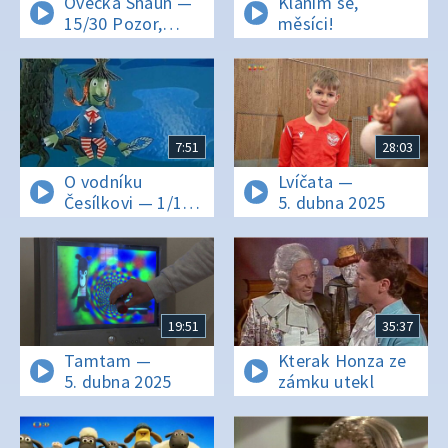
Ovečka Shaun —
Klaním se,
15/30 Pozor,
měsíci!
přiletí ptáček
7:51
28:03
O vodníku
Lvíčata —
Česílkovi — 1/13
5. dubna 2025
Jak hrál Česílko
s knížetem karty
19:51
35:37
Tamtam —
Kterak Honza ze
5. dubna 2025
zámku utekl