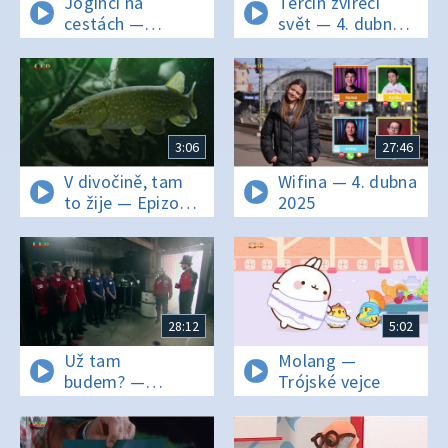
Jogínci na
Terčin zvířecí
cestách —
svět — 4. dubna
Velbloud v jeskyni
2025
3:06
27:46
V divočině, tam
Wifina — 4. dubna
to žije — Epizoda
2025
26/40
28:12
5:02
Už tam
Molang —
budem? —
Trójské vejce
7. června 2019