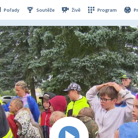
Pořady
Soutěže
Živě
Program
P