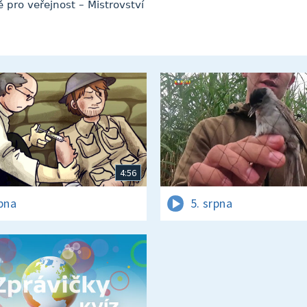
 pro veřejnost – Mistrovství
4:56
rpna
5. srpna