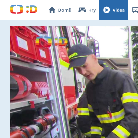
Domů
Hry
Videa