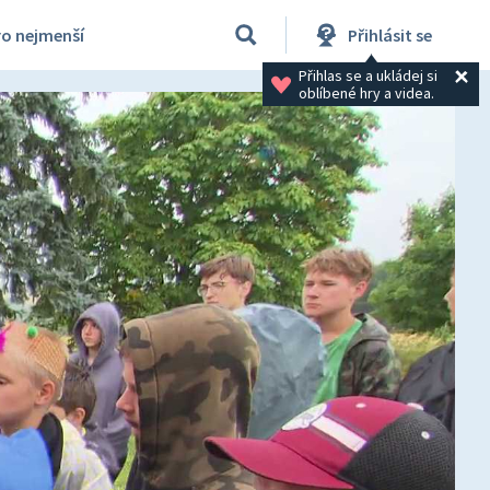
ro nejmenší
Přihlásit se
Přihlas se a ukládej si 
oblíbené hry a videa.