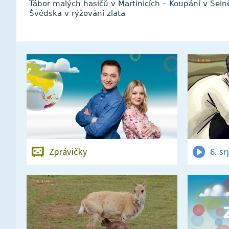
Tábor malých hasičů v Martinicích – Koupání v Seině
Švédska v rýžování zlata
Zprávičky
6. s