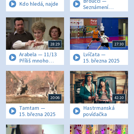
Broučci —
Kdo hledá, najde
Seznámení
s Verunkou
28:29
27:30
Arabela — 11/13
Lvíčata —
Příliš mnoho
15. března 2025
generálů
20:06
42:20
Tamtam —
Hastrmanská
15. března 2025
povídačka