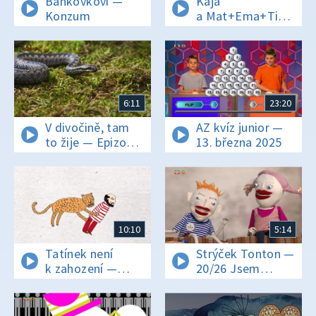
Bankovkovi —
Kája
Konzum
a Mat+Ema+Tika —
Převozníkův
problém
6:11
23:20
V divočině, tam
AZ kvíz junior —
to žije — Epizoda
13. března 2025
19/40
10:10
5:14
Tatínek není
Strýček Tonton —
k zahození —
20/26 Jsem
4/15 Tatínek
nemocný
a splašená zvířata