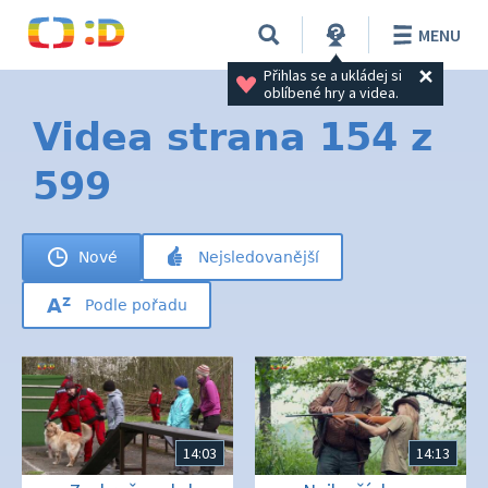
MENU
Přihlas se a ukládej si 
oblíbené hry a videa.
Videa strana 154 z
599
Nové
Nejsledovanější
Podle pořadu
14:03
14:13