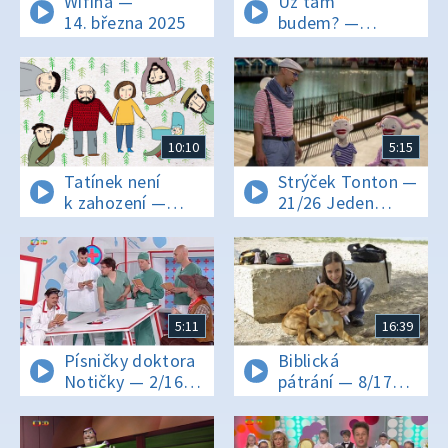
Wifina —
Už tam
14. března 2025
budem? —
17. května 2019
10:10
5:15
Tatínek není
Strýček Tonton —
k zahození —
21/26 Jeden
5/15 Tatínek
lístek, prosím
a loupežníci
5:11
16:39
Písničky doktora
Biblická
Notičky — 2/16
pátrání — 8/17
Prší, prší
David a Goliáš