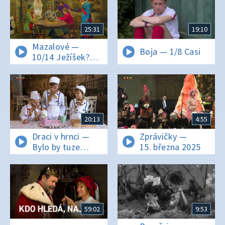
25:31
19:10
Mazalové —
Boja — 1/8 Casi
10/14 Ježíšek?
Existuje!
20:13
4:55
Draci v hrnci —
Zprávičky —
Bylo by tuze
15. března 2025
nemilé, nevědět,
co je creme
brulée
59:02
9:53