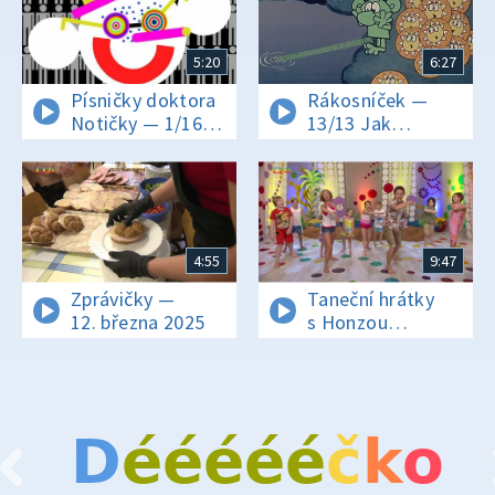
5:20
6:27
Písničky doktora
Rákosníček —
Notičky — 1/16
13/13 Jak
Marnivá
Rákosníček
sestřenice
přivedl
nebeskému
Pastýři
zatoulanou
hvězdu
4:55
9:47
Zprávičky —
Taneční hrátky
12. března 2025
s Honzou
Onderem — OMI -
Cheerleader
D
é
é
é
é
é
č
k
o