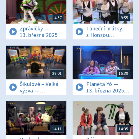
4:57
9:55
Zprávičky —
Taneční hrátky
13. března 2025
s Honzou
Onderem —
Bugatti step
28:01
16:38
Šikulové – Velká
Planeta Yó —
výzva —
13. března 2025
2. listopadu 2023
15:55
14:11
14:35