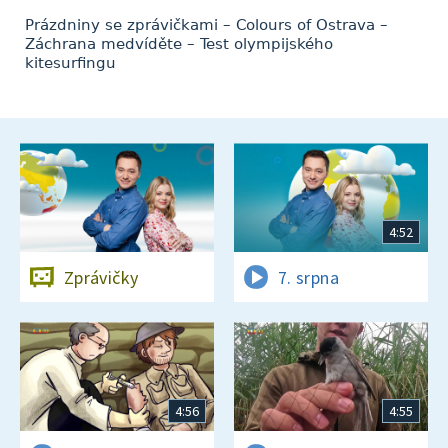
Prázdniny se zprávičkami – Colours of Ostrava –
Záchrana medvíděte – Test olympijského
kitesurfingu
4:52
Zprávičky
7. srpna
4:56
4:55