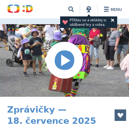
MENU
Přihlas se a ukládej si 
oblíbené hry a videa.
Zprávičky —
18. července 2025