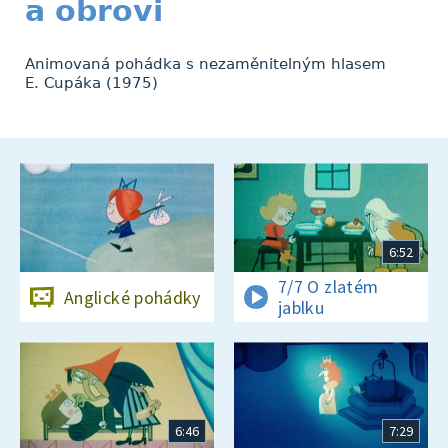
a obrovi
Animovaná pohádka s nezaměnitelným hlasem
E. Cupáka (1975)
6:52
7/7 O zlatém
Anglické pohádky
jablku
6:46
7:29