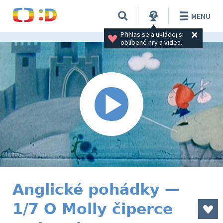
MENU
Přihlas se a ukládej si 
oblíbené hry a videa.
Anglické pohádky —
1/7 O Molly čiperce