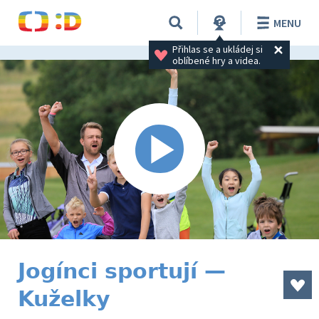
MENU
Přihlas se a ukládej si 
oblíbené hry a videa.
Jogínci sportují —
Kuželky