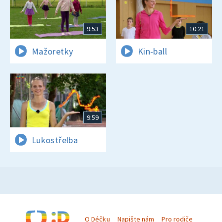
9:53
10:21
Mažoretky
Kin-ball
9:59
Lukostřelba
O Déčku
Napište nám
Pro rodiče