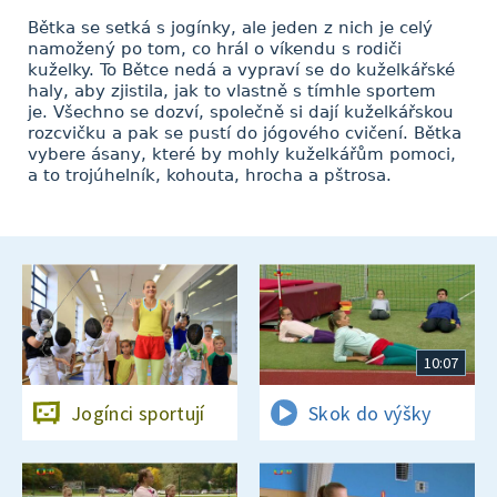
Bětka se setká s jogínky, ale jeden z nich je celý
namožený po tom, co hrál o víkendu s rodiči
kuželky. To Bětce nedá a vypraví se do kuželkářské
haly, aby zjistila, jak to vlastně s tímhle sportem
je. Všechno se dozví, společně si dají kuželkářskou
rozcvičku a pak se pustí do jógového cvičení. Bětka
vybere ásany, které by mohly kuželkářům pomoci,
a to trojúhelník, kohouta, hrocha a pštrosa.
10:07
Jogínci sportují
Skok do výšky